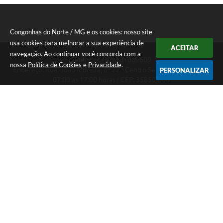
Congonhas do Norte / MG e os cookies: nosso site
usa cookies para melhorar a sua experiência de
ACEITAR
navegação. Ao continuar você concorda com a
Telefone: (31) 981082609
nossa
Política de Cookies
e
Privacidade
.
Endereço: Rua: João Moreira, nº 22 - Centro Segunda a Sexta das
PERSONALIZAR
07:00 as 17:00 horas | CEP: 35850-000
Segunda a Sexta das 07:00 as 17:00 horas
CNPJ: 18.303.180/0001-46
Congonhas do Norte / MG
Versão do Sistema:
3.5.3 - 19/06/2026
Portal atualizado em:
07/08/2026 16:29
Dados Abertos
Copyright Instar - 2006-2026. Todos os direitos reservados -
Instar Tecnologia