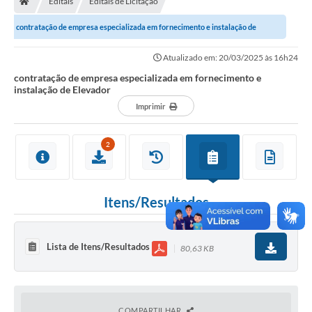
Editais
Editais de Licitação
Ouvidoria
contratação de empresa especializada em fornecimento e instalação de
Legislação
Elevador
Atualizado em: 20/03/2025 às 16h24
LGPD
contratação de empresa especializada em fornecimento e
instalação de Elevador
Carta de Serviços
Imprimir
Serviços Online
2
Telefones Úteis
Contato
Itens/Resultados
Lista de Itens/Resultados
80,63 KB
COMPARTILHAR