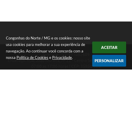
Congonhas do Norte / MG e os cookies: nosso site
usa cookies para melhorar a sua experiência de
ACEITAR
navegação. Ao continuar você concorda com a
Telefone: (31) 981082609
nossa
Política de Cookies
e
Privacidade
.
Endereço: Rua: João Moreira, nº 22 - Centro Segunda a Sexta das
PERSONALIZAR
07:00 as 17:00 horas | CEP: 35850-000
Segunda a Sexta das 07:00 as 17:00 horas
CNPJ: 18.303.180/0001-46
Congonhas do Norte / MG
Versão do Sistema:
3.5.3 - 19/06/2026
Portal atualizado em:
07/08/2026 16:29
Dados Abertos