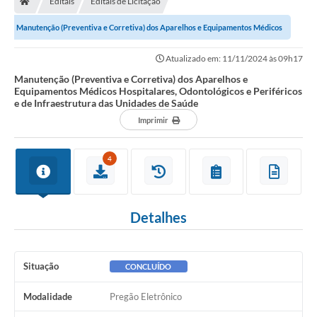
Editais
Editais de Licitação
Ouvidoria
Manutenção (Preventiva e Corretiva) dos Aparelhos e Equipamentos Médicos
Legislação
Hospitalares, Odontológicos e...
Atualizado em: 11/11/2024 às 09h17
LGPD
Manutenção (Preventiva e Corretiva) dos Aparelhos e
Equipamentos Médicos Hospitalares, Odontológicos e Periféricos
Carta de Serviços
e de Infraestrutura das Unidades de Saúde
Imprimir
Serviços Online
Telefones Úteis
4
Contato
Detalhes
Situação
CONCLUÍDO
Modalidade
Pregão Eletrônico