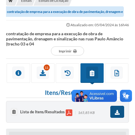
Editais
Editais de Licitação
Ouvidoria
contratação de empresa para a execução de obra de pavimentação, drenagem e
Legislação
sinalização nas ruas Paulo Amâncio...
Atualizado em: 05/04/2024 às 16h46
LGPD
contratação de empresa para a execução de obra de
pavimentação, drenagem e sinalização nas ruas Paulo Amâncio
Carta de Serviços
(trecho 03 e 04
Imprimir
Serviços Online
Telefones Úteis
11
Contato
Itens/Resultados
Lista de Itens/Resultados
165,85 KB