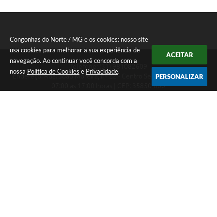
Congonhas do Norte / MG e os cookies: nosso site
usa cookies para melhorar a sua experiência de
ACEITAR
navegação. Ao continuar você concorda com a
Telefone: (31) 981082609
nossa
Política de Cookies
e
Privacidade
.
Endereço: Rua: João Moreira, nº 22 - Centro Segunda a Sexta das
PERSONALIZAR
07:00 as 17:00 horas | CEP: 35850-000
Segunda a Sexta das 07:00 as 17:00 horas
CNPJ: 18.303.180/0001-46
Congonhas do Norte / MG
Versão do Sistema:
3.5.3 - 19/06/2026
Portal atualizado em:
07/08/2026 16:29
Dados Abertos
Copyright Instar - 2006-2026. Todos os direitos reservados -
Instar Tecnologia