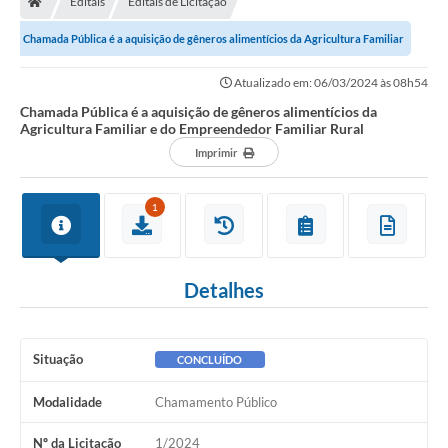
Editais
Editais de Licitação
Ouvidoria
Chamada Pública é a aquisição de gêneros alimentícios da Agricultura Familiar
Legislação
e do Empreendedor Familiar...
Atualizado em: 06/03/2024 às 08h54
LGPD
Chamada Pública é a aquisição de gêneros alimentícios da
Agricultura Familiar e do Empreendedor Familiar Rural
Carta de Serviços
Imprimir
Serviços Online
1
Telefones Úteis
Contato
Detalhes
Situação
CONCLUÍDO
Modalidade
Chamamento Público
Nº da Licitação
1/2024