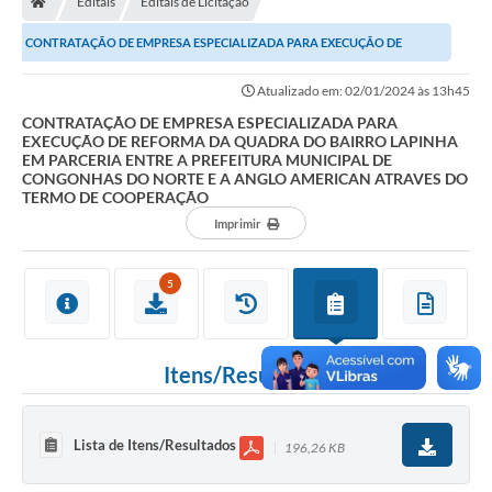
Editais
Editais de Licitação
Ouvidoria
CONTRATAÇÃO DE EMPRESA ESPECIALIZADA PARA EXECUÇÃO DE
Legislação
REFORMA DA QUADRA DO BAIRRO LAPINHA EM PARCERIA ENTRE A...
Atualizado em: 02/01/2024 às 13h45
LGPD
CONTRATAÇÃO DE EMPRESA ESPECIALIZADA PARA
EXECUÇÃO DE REFORMA DA QUADRA DO BAIRRO LAPINHA
Carta de Serviços
EM PARCERIA ENTRE A PREFEITURA MUNICIPAL DE
CONGONHAS DO NORTE E A ANGLO AMERICAN ATRAVES DO
Serviços Online
TERMO DE COOPERAÇÃO
Imprimir
Telefones Úteis
Contato
5
Itens/Resultados
Lista de Itens/Resultados
196,26 KB