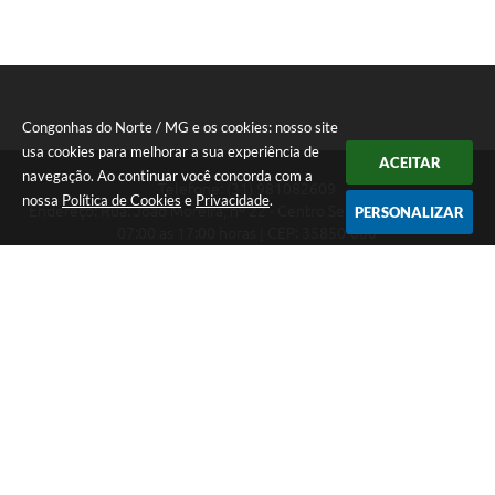
Congonhas do Norte / MG e os cookies: nosso site
usa cookies para melhorar a sua experiência de
ACEITAR
navegação. Ao continuar você concorda com a
Telefone: (31) 981082609
nossa
Política de Cookies
e
Privacidade
.
Endereço: Rua: João Moreira, nº 22 - Centro Segunda a Sexta das
PERSONALIZAR
07:00 as 17:00 horas | CEP: 35850-000
Segunda a Sexta das 07:00 as 17:00 horas
CNPJ: 18.303.180/0001-46
Congonhas do Norte / MG
Versão do Sistema:
3.5.3 - 19/06/2026
Portal atualizado em:
06/08/2026 16:27
Dados Abertos