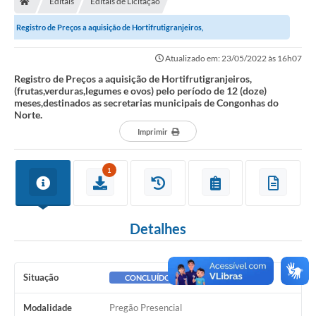
Editais
Editais de Licitação
Ouvidoria
Registro de Preços a aquisição de Hortifrutigranjeiros,
Legislação
(frutas,verduras,legumes e ovos) pelo período de 12...
Atualizado em: 23/05/2022 às 16h07
LGPD
Registro de Preços a aquisição de Hortifrutigranjeiros,
(frutas,verduras,legumes e ovos) pelo período de 12 (doze)
Carta de Serviços
meses,destinados as secretarias municipais de Congonhas do
Norte.
Serviços Online
Imprimir
Telefones Úteis
1
Contato
Detalhes
Situação
CONCLUÍDO
Modalidade
Pregão Presencial