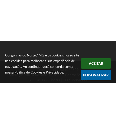
Congonhas do Norte / MG e os cookies: nosso site
usa cookies para melhorar a sua experiência de
ACEITAR
navegação. Ao continuar você concorda com a
Telefone: (31) 981082609
nossa
Política de Cookies
e
Privacidade
.
Endereço: Rua: João Moreira, nº 22 - Centro Segunda a Sexta das
PERSONALIZAR
07:00 as 17:00 horas | CEP: 35850-000
Segunda a Sexta das 07:00 as 17:00 horas
CNPJ: 18.303.180/0001-46
Congonhas do Norte / MG
Versão do Sistema:
3.5.3 - 19/06/2026