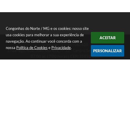
Congonhas do Norte / MG e os cookies: nosso site
usa cookies para melhorar a sua experiência de
ACEITAR
navegação. Ao continuar você concorda com a
Telefone: (31) 981082609
nossa
Política de Cookies
e
Privacidade
.
Endereço: Rua: João Moreira, nº 22 - Centro Segunda a Sexta das
PERSONALIZAR
07:00 as 17:00 horas | CEP: 35850-000
Segunda a Sexta das 07:00 as 17:00 horas
CNPJ: 18.303.180/0001-46
Congonhas do Norte / MG
Versão do Sistema:
3.5.3 - 19/06/2026
Portal atualizado em:
06/08/2026 16:27
Dados Abertos
Copyright Instar - 2006-2026. Todos os direitos reservados -