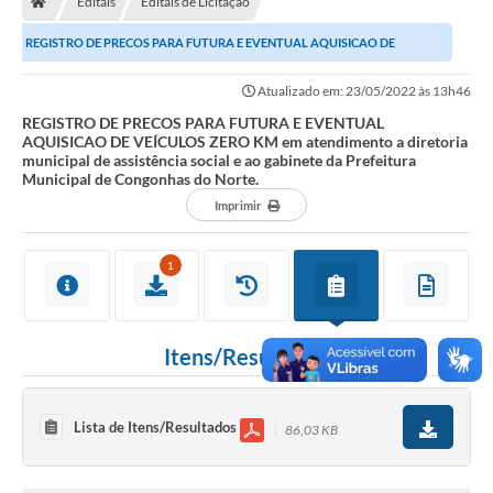
Editais
Editais de Licitação
Ouvidoria
REGISTRO DE PRECOS PARA FUTURA E EVENTUAL AQUISICAO DE
Legislação
VEÍCULOS ZERO KM em atendimento a diretoria municipal...
Atualizado em: 23/05/2022 às 13h46
LGPD
REGISTRO DE PRECOS PARA FUTURA E EVENTUAL
AQUISICAO DE VEÍCULOS ZERO KM em atendimento a diretoria
Carta de Serviços
municipal de assistência social e ao gabinete da Prefeitura
Municipal de Congonhas do Norte.
Serviços Online
Imprimir
Telefones Úteis
1
Contato
Itens/Resultados
Lista de Itens/Resultados
86,03 KB