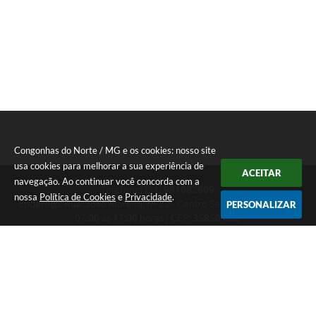
Congonhas do Norte / MG e os cookies: nosso site
usa cookies para melhorar a sua experiência de
ACEITAR
navegação. Ao continuar você concorda com a
Telefone: (31) 981082609
nossa
Política de Cookies
e
Privacidade
.
Endereço: Rua: João Moreira, nº 22 - Centro Segunda a Sexta das
PERSONALIZAR
07:00 as 17:00 horas | CEP: 35850-000
Segunda a Sexta das 07:00 as 17:00 horas
CNPJ: 18.303.180/0001-46
Congonhas do Norte / MG
Versão do Sistema:
3.5.3 - 19/06/2026