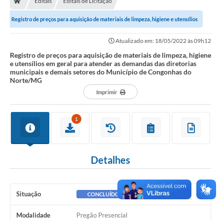
Editais
Editais de Licitação
Ouvidoria
Registro de preços para aquisição de materiais de limpeza, higiene e utensílios
Legislação
em geral para atender as...
Atualizado em: 18/05/2022 às 09h12
LGPD
Registro de preços para aquisição de materiais de limpeza, higiene
e utensílios em geral para atender as demandas das diretorias
Carta de Serviços
municipais e demais setores do Município de Congonhas do
Norte/MG
Serviços Online
Imprimir
Telefones Úteis
1
Contato
Detalhes
Situação
CONCLUÍDO
Modalidade
Pregão Presencial