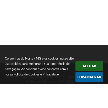
Congonhas do Norte / MG e os cookies: nosso site
usa cookies para melhorar a sua experiência de
ACEITAR
navegação. Ao continuar você concorda com a
Telefone: (31) 981082609
nossa
Política de Cookies
e
Privacidade
.
Endereço: Rua: João Moreira, nº 22 - Centro Segunda a Sexta das
PERSONALIZAR
07:00 as 17:00 horas | CEP: 35850-000
Segunda a Sexta das 07:00 as 17:00 horas
CNPJ: 18.303.180/0001-46
Congonhas do Norte / MG