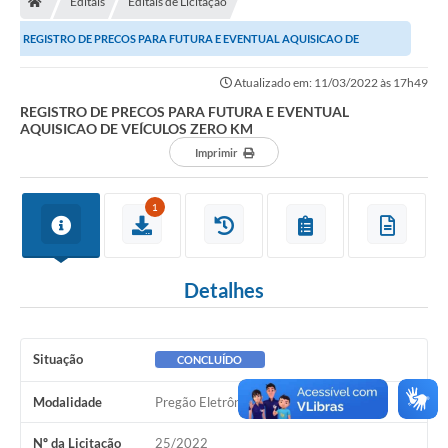
Editais
Editais de Licitação
Ouvidoria
REGISTRO DE PRECOS PARA FUTURA E EVENTUAL AQUISICAO DE
Legislação
VEÍCULOS ZERO KM
Atualizado em: 11/03/2022 às 17h49
LGPD
REGISTRO DE PRECOS PARA FUTURA E EVENTUAL
AQUISICAO DE VEÍCULOS ZERO KM
Carta de Serviços
Imprimir
Serviços Online
1
Telefones Úteis
Contato
Detalhes
Situação
CONCLUÍDO
Modalidade
Pregão Eletrônico
Nº da Licitação
25/2022