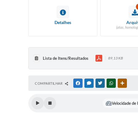
Detalhes
Arqui
(atas, homolog
Lista de Itens/Resultados
89,13 KB
COMPARTILHAR
FACEBOOK
MESSENGER
TWITTER
WHATSAPP
OUTRAS
Velocidade de l