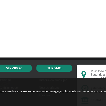
SERVIDOR
TURISMO
Rua: João M
Segunda a 
horas - C
Webmail
História do município
Contracheque
Nossas origens
gabinete@
s para melhorar a sua experiência de navegação. Ao continuar você concorda c
Turismo
18.303.18