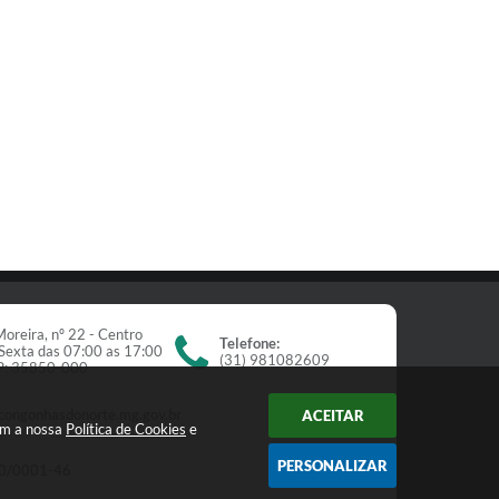
oreira, nº 22 - Centro
Telefone:
Sexta das 07:00 as 17:00
(31) 981082609
EP: 35850-000
congonhasdonorte.mg.gov.br
ACEITAR
om a nossa
Política de Cookies
e
PERSONALIZAR
0/0001-46