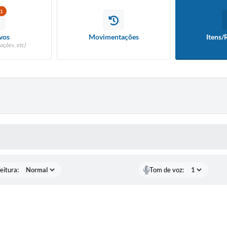
1
vos
Movimentações
Itens/
ações, etc)
 MÍDIAS
eitura:
Tom de voz: