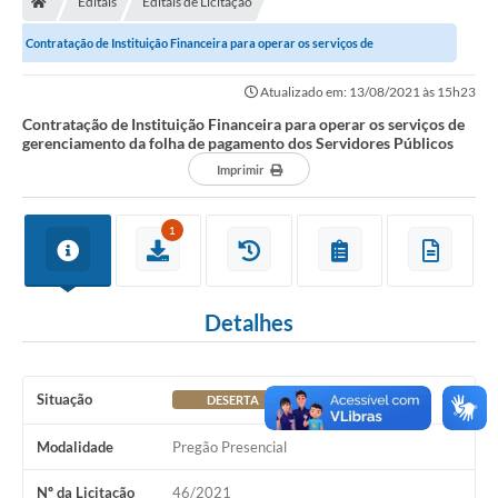
Editais
Editais de Licitação
Ouvidoria
Contratação de Instituição Financeira para operar os serviços de
Legislação
gerenciamento da folha de pagamento dos...
Atualizado em: 13/08/2021 às 15h23
LGPD
Contratação de Instituição Financeira para operar os serviços de
gerenciamento da folha de pagamento dos Servidores Públicos
Carta de Serviços
Imprimir
Serviços Online
1
Telefones Úteis
Contato
Detalhes
Situação
DESERTA
Modalidade
Pregão Presencial
Nº da Licitação
46/2021