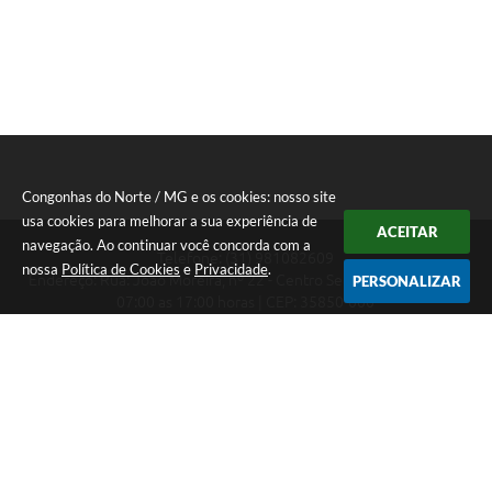
Congonhas do Norte / MG e os cookies: nosso site
usa cookies para melhorar a sua experiência de
ACEITAR
navegação. Ao continuar você concorda com a
Telefone: (31) 981082609
nossa
Política de Cookies
e
Privacidade
.
Endereço: Rua: João Moreira, nº 22 - Centro Segunda a Sexta das
PERSONALIZAR
07:00 as 17:00 horas | CEP: 35850-000
Segunda a Sexta das 07:00 as 17:00 horas
CNPJ: 18.303.180/0001-46
Congonhas do Norte / MG
Versão do Sistema:
3.5.3 - 19/06/2026
Portal atualizado em:
07/08/2026 16:29