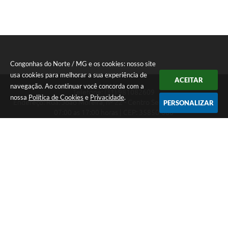
Congonhas do Norte / MG e os cookies: nosso site
usa cookies para melhorar a sua experiência de
ACEITAR
navegação. Ao continuar você concorda com a
Telefone: (31) 981082609
nossa
Política de Cookies
e
Privacidade
.
Endereço: Rua: João Moreira, nº 22 - Centro Segunda a Sexta das
PERSONALIZAR
07:00 as 17:00 horas | CEP: 35850-000
Segunda a Sexta das 07:00 as 17:00 horas
CNPJ: 18.303.180/0001-46
Congonhas do Norte / MG
Versão do Sistema:
3.5.3 - 19/06/2026
Portal atualizado em:
07/08/2026 16:29
Dados Abertos