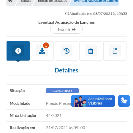
Editais
Editais de Licitação
Eventual Aquisição de Lanches
Ouvidoria
Atualizado em: 08/07/2021 às 15h55
Legislação
Eventual Aquisição de Lanches
LGPD
Imprimir
Carta de Serviços
1
Serviços Online
Telefones Úteis
Detalhes
Contato
Situação
CONCLUÍDO
Modalidade
Pregão Presencial
Nº da Licitação
44/2021
Realização em
21/07/2021 às 09h00