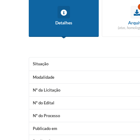
Detalhes
Arqui
(atas, homolog
Situação
Modalidade
Nº da Licitação
Nº do Edital
Nº do Processo
Publicado em