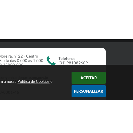
oreira, nº 22 - Centro
Telefone:
Sexta das 07:00 as 17:00
(31) 981082609
EP: 35850-000
congonhasdonorte.mg.gov.br
ACEITAR
om a nossa
Política de Cookies
e
PERSONALIZAR
0/0001-46
Newsletter
receba nossos informativos: