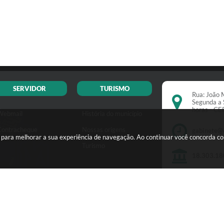
SERVIDOR
TURISMO
Rua: João M
Segunda a 
horas - C
Webmail
História do município
Contracheque
Nossas origens
gabinete@
s para melhorar a sua experiência de navegação. Ao continuar você concorda c
Turismo
18.303.18