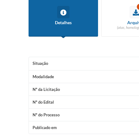
Detalhes
Arqui
(atas, homolog
Situação
Modalidade
Nº da Licitação
Nº do Edital
Nº do Processo
Publicado em