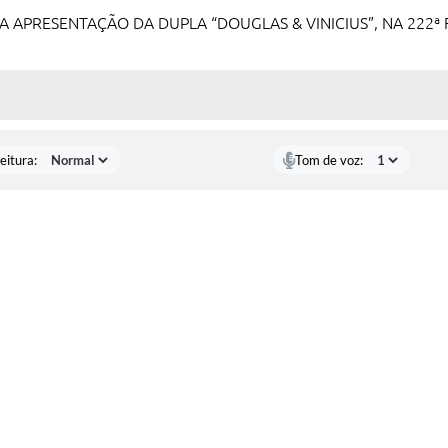
 APRESENTAÇÃO DA DUPLA “DOUGLAS & VINICIUS”, NA 222ª 
 MÍDIAS
eitura:
Tom de voz: