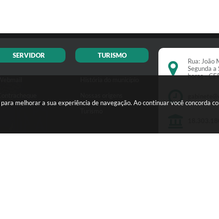
SERVIDOR
TURISMO
Rua: João M
Segunda a 
horas - C
Webmail
História do município
Contracheque
Nossas origens
gabinete@
s para melhorar a sua experiência de navegação. Ao continuar você concorda c
Turismo
18.303.18