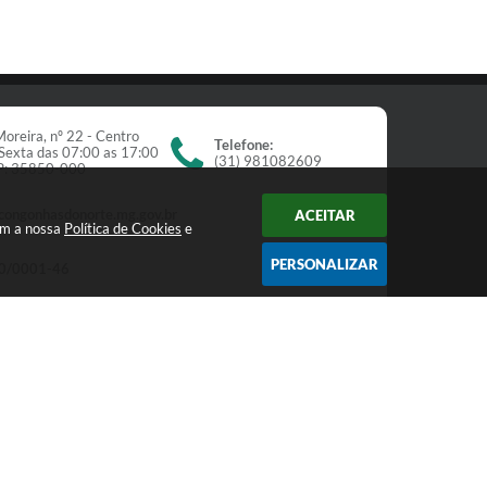
oreira, nº 22 - Centro
Telefone:
Sexta das 07:00 as 17:00
(31) 981082609
EP: 35850-000
congonhasdonorte.mg.gov.br
ACEITAR
om a nossa
Política de Cookies
e
PERSONALIZAR
0/0001-46
Newsletter
receba nossos informativos:
Cadastrar