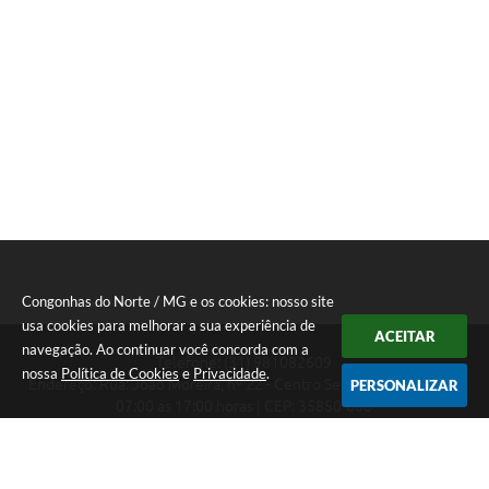
Congonhas do Norte / MG e os cookies: nosso site
usa cookies para melhorar a sua experiência de
ACEITAR
navegação. Ao continuar você concorda com a
Telefone: (31) 981082609
nossa
Política de Cookies
e
Privacidade
.
Endereço: Rua: João Moreira, nº 22 - Centro Segunda a Sexta das
PERSONALIZAR
07:00 as 17:00 horas | CEP: 35850-000
Segunda a Sexta das 07:00 as 17:00 horas
CNPJ: 18.303.180/0001-46
Congonhas do Norte / MG