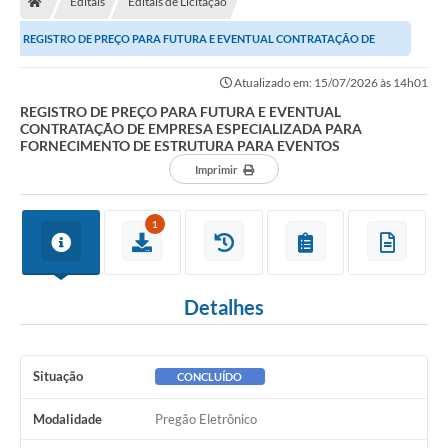
Editais
Editais de Licitação
Ouvidoria
REGISTRO DE PREÇO PARA FUTURA E EVENTUAL CONTRATAÇÃO DE
Legislação
EMPRESA ESPECIALIZADA PARA FORNECIMENTO DE ESTRUTURA...
Atualizado em: 15/07/2026 às 14h01
LGPD
REGISTRO DE PREÇO PARA FUTURA E EVENTUAL
CONTRATAÇÃO DE EMPRESA ESPECIALIZADA PARA
Carta de Serviços
FORNECIMENTO DE ESTRUTURA PARA EVENTOS
Imprimir
Serviços Online
Telefones Úteis
1
Contato
Detalhes
Situação
CONCLUÍDO
Modalidade
Pregão Eletrônico