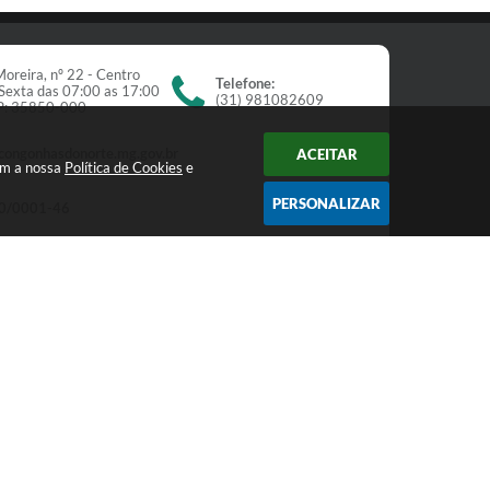
oreira, nº 22 - Centro
Telefone:
Sexta das 07:00 as 17:00
(31) 981082609
EP: 35850-000
congonhasdonorte.mg.gov.br
ACEITAR
om a nossa
Política de Cookies
e
PERSONALIZAR
0/0001-46
Newsletter
receba nossos informativos:
Cadastrar
:29