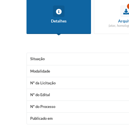
Detalhes
Arqui
(atas, homolog
Situação
Modalidade
Nº da Licitação
Nº do Edital
Nº do Processo
Publicado em