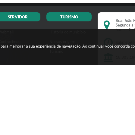
SERVIDOR
TURISMO
Rua: João M
Segunda a 
horas - C
Webmail
História do município
Contracheque
Nossas origens
gabinete@
s para melhorar a sua experiência de navegação. Ao continuar você concorda c
Turismo
18.303.18
Versão do Sistema:
3.5.3 - 19/06/2026
Ultima atualização:
07/08/2026 16