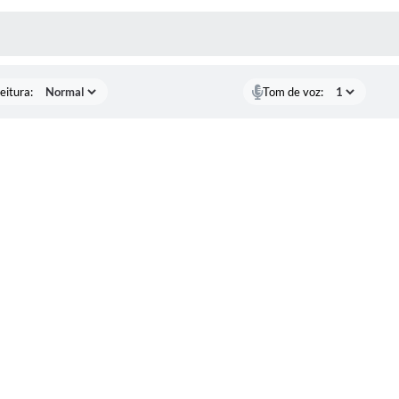
 MÍDIAS
eitura:
Tom de voz: