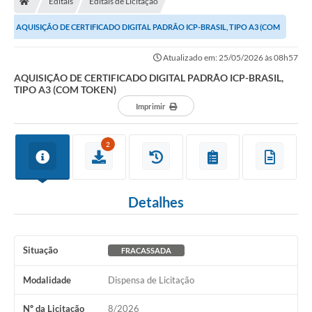
Editais
Editais de Licitação
Ouvidoria
AQUISIÇÃO DE CERTIFICADO DIGITAL PADRÃO ICP-BRASIL, TIPO A3 (COM
Legislação
TOKEN)
Atualizado em: 25/05/2026 às 08h57
LGPD
AQUISIÇÃO DE CERTIFICADO DIGITAL PADRÃO ICP-BRASIL,
TIPO A3 (COM TOKEN)
Carta de Serviços
Imprimir
Serviços Online
2
Telefones Úteis
Contato
Detalhes
Situação
FRACASSADA
Modalidade
Dispensa de Licitação
Nº da Licitação
8/2026