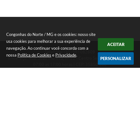
Congonhas do Norte / MG e os cookies: nosso site
usa cookies para melhorar a sua experiência de
ACEITAR
navegação. Ao continuar você concorda com a
Telefone: (31) 981082609
nossa
Política de Cookies
e
Privacidade
.
Endereço: Rua: João Moreira, nº 22 - Centro Segunda a Sexta das
PERSONALIZAR
07:00 as 17:00 horas | CEP: 35850-000
Segunda a Sexta das 07:00 as 17:00 horas
CNPJ: 18.303.180/0001-46
Congonhas do Norte / MG
Versão do Sistema:
3.5.3 - 19/06/2026
Portal atualizado em:
06/08/2026 09:21
Dados Abertos