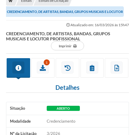
Editais
Editais de Licitação
Ouvidoria
CREDENCIAMENTO, DE ARTISTAS, BANDAS, GRUPOS MUSICAIS E LOCUTOR
Legislação
PROFISSIONAL
Atualizado em: 16/03/2026 às 15h47
LGPD
CREDENCIAMENTO, DE ARTISTAS, BANDAS, GRUPOS
MUSICAIS E LOCUTOR PROFISSIONAL
Carta de Serviços
Imprimir
Serviços Online
1
Telefones Úteis
Contato
Detalhes
Situação
ABERTO
Modalidade
Credenciamento
Nº da Licitação
3/2026