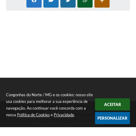
Congonhas do Norte / MG e os cookies: nosso site
usa cookies para melhorar a sua experiência de
ACEITAR
navegação. Ao continuar você concorda com a
Telefone: (31) 981082609
nossa
Política de Cookies
e
Privacidade
.
Endereço: Rua: João Moreira, nº 22 - Centro Segunda a Sexta das
PERSONALIZAR
07:00 as 17:00 horas | CEP: 35850-000
Segunda a Sexta das 07:00 as 17:00 horas