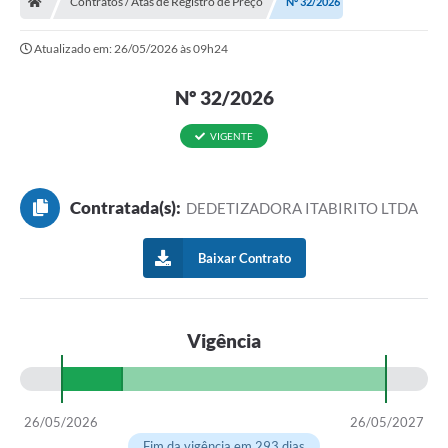
Contratos / Atas de Registro de Preço
Nº 32/2026
Ouvidoria
Atualizado em: 26/05/2026 às 09h24
Legislação
Nº 32/2026
LGPD
Carta de Serviços
VIGENTE
Serviços Online
Contratada(s):
DEDETIZADORA ITABIRITO LTDA
Telefones Úteis
Contato
Baixar Contrato
Vigência
26/05/2026
26/05/2027
Fim da vigência em 293 dias