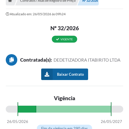
Contratos / Atas de Registro de Preço
Nº 32/2026
Ouvidoria
Atualizado em: 26/05/2026 às 09h24
Legislação
Nº 32/2026
LGPD
Carta de Serviços
VIGENTE
Serviços Online
Contratada(s):
DEDETIZADORA ITABIRITO LTDA
Telefones Úteis
Contato
Baixar Contrato
Vigência
26/05/2026
26/05/2027
Fim da vigência em 290 dias