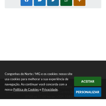
Congonhas do Norte / MG e os cookies: nosso site
usa cookies para melhorar a sua experiência de
ACEITAR
navegação. Ao continuar você concorda com a
Telefone: (31) 981082609
nossa
Política de Cookies
e
Privacidade
.
Endereço: Rua: João Moreira, nº 22 - Centro Segunda a Sexta das
PERSONALIZAR
07:00 as 17:00 horas | CEP: 35850-000
Segunda a Sexta das 07:00 as 17:00 horas