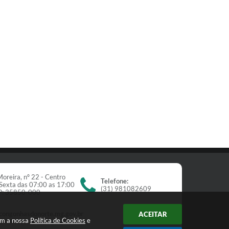
oreira, nº 22 - Centro
Telefone:
Sexta das 07:00 as 17:00
(31) 981082609
EP: 35850-000
congonhasdonorte.mg.gov.br
ACEITAR
om a nossa
Política de Cookies
e