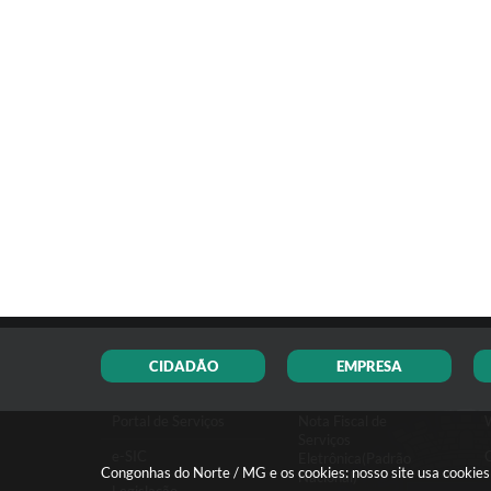
CIDADÃO
EMPRESA
Portal de Serviços
Nota Fiscal de
Serviços
e-SIC
Eletrônica(Padrão
Congonhas do Norte / MG e os cookies: nosso site usa cookie
Nacional)