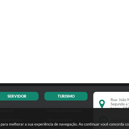
SERVIDOR
TURISMO
Rua: João M
Segunda a 
horas - C
Webmail
História do município
Contracheque
Nossas origens
gabinete@
s para melhorar a sua experiência de navegação. Ao continuar você concorda c