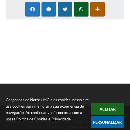
Congonhas do Norte / MG e os cookies: nosso site
usa cookies para melhorar a sua experiência de
ACEITAR
navegação. Ao continuar você concorda com a
Telefone: (31) 981082609
nossa
Política de Cookies
e
Privacidade
.
Endereço: Rua: João Moreira, nº 22 - Centro Segunda a Sexta das
PERSONALIZAR
07:00 as 17:00 horas | CEP: 35850-000