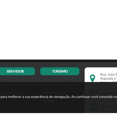
SERVIDOR
TURISMO
Rua: João M
Segunda a 
horas - C
Webmail
História do município
Contracheque
Nossas origens
gabinete@
s para melhorar a sua experiência de navegação. Ao continuar você concorda c
Turismo
18.303.18