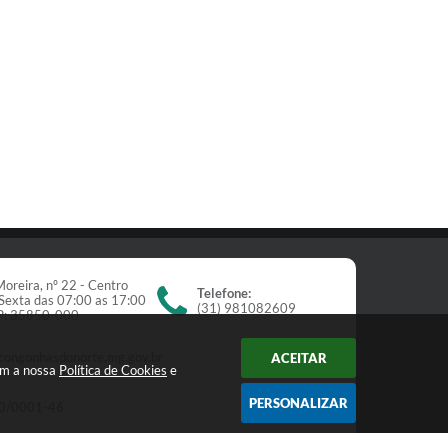
oreira, nº 22 - Centro
Telefone:
Sexta das 07:00 as 17:00
(31) 981082609
EP: 35850-000
congonhasdonorte.mg.gov.br
ACEITAR
om a nossa
Política de Cookies
e
PERSONALIZAR
0/0001-46