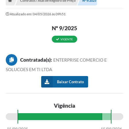
Contratos / Atas de Registro de Preço
Nº 9/2025
Ouvidoria
Atualizado em: 04/05/2026 às 09h51
Legislação
Nº 9/2025
LGPD
Carta de Serviços
VIGENTE
Serviços Online
Contratada(s):
ENTERPRISE COMERCIO E
Telefones Úteis
SOLUCOES EM TI LTDA
Contato
Baixar Contrato
Vigência