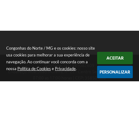
Congonhas do Norte / MG e os cookies: nosso site
usa cookies para melhorar a sua experiência de
ACEITAR
navegação. Ao continuar você concorda com a
Telefone: (31) 981082609
nossa
Política de Cookies
e
Privacidade
.
Endereço: Rua: João Moreira, nº 22 - Centro Segunda a Sexta das
PERSONALIZAR
07:00 as 17:00 horas | CEP: 35850-000
Segunda a Sexta das 07:00 as 17:00 horas
CNPJ: 18.303.180/0001-46
Congonhas do Norte / MG
Versão do Sistema:
3.5.3 - 19/06/2026
Portal atualizado em:
07/08/2026 16:29
Dados Abertos