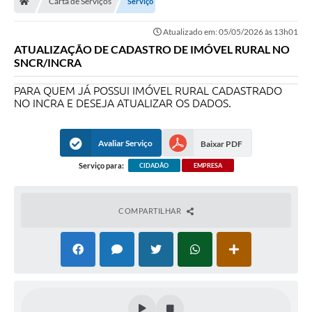
Carta de Serviços
Serviço
Ouvidoria
Atualizado em: 05/05/2026 às 13h01
Legislação
ATUALIZAÇÃO DE CADASTRO DE IMÓVEL RURAL NO
SNCR/INCRA
LGPD
PARA QUEM JÁ POSSUI IMÓVEL RURAL CADASTRADO
Carta de Serviços
NO INCRA E DESEJA ATUALIZAR OS DADOS.
Serviços Online
Avaliar Serviço
Baixar PDF
Telefones Úteis
Serviço para:
CIDADÃO
EMPRESA
Contato
COMPARTILHAR