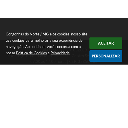
Congonhas do Norte / MG e os cookies: nosso site
usa cookies para melhorar a sua experiência de
ACEITAR
navegação. Ao continuar você concorda com a
Telefone: (31) 981082609
nossa
Política de Cookies
e
Privacidade
.
Endereço: Rua: João Moreira, nº 22 - Centro Segunda a Sexta das
PERSONALIZAR
07:00 as 17:00 horas | CEP: 35850-000
Segunda a Sexta das 07:00 as 17:00 horas
CNPJ: 18.303.180/0001-46
Congonhas do Norte / MG
Versão do Sistema:
3.5.3 - 19/06/2026
Portal atualizado em:
06/08/2026 16:27
Dados Abertos