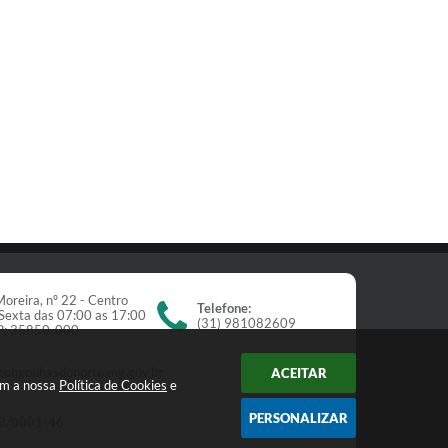
oreira, nº 22 - Centro
Telefone:
Sexta das 07:00 as 17:00
(31) 981082609
EP: 35850-000
congonhasdonorte.mg.gov.br
ACEITAR
om a nossa
Política de Cookies
e
PERSONALIZAR
0/0001-46