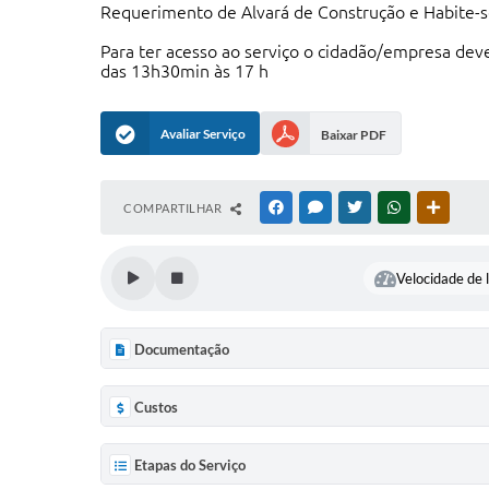
Requerimento de Alvará de Construção e Habite-se
Para ter acesso ao serviço o cidadão/empresa deve
das 13h30min às 17 h
Avaliar Serviço
Baixar PDF
COMPARTILHAR
FACEBOOK
MESSENGER
TWITTER
WHATSAPP
OUTRAS
Velocidade de l
Documentação
Custos
Etapas do Serviço