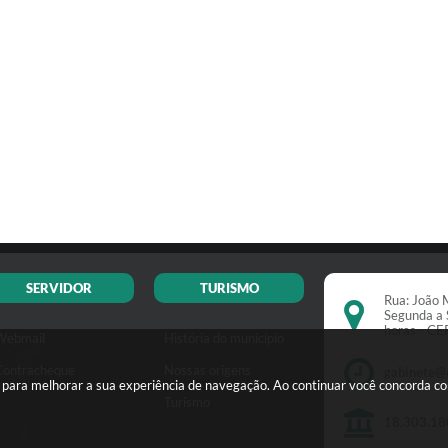
SERVIDOR
TURISMO
Rua: João M
Segunda a 
horas - C
Webmail
História do município
Contracheque
Nossas origens
gabinete@
s para melhorar a sua experiência de navegação. Ao continuar você concorda c
Turismo
18.303.18