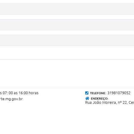
s 07: 00 as 16:00 horas
31981079052
TELEFONE:
te.mg.gov.br
ENDEREÇO:
Rua João Moreira, nº 22, C