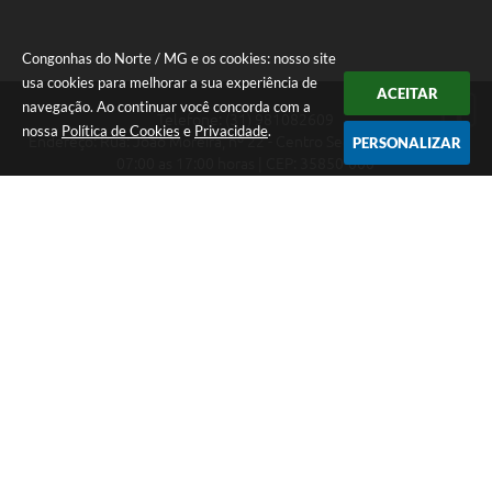
Congonhas do Norte / MG e os cookies: nosso site
usa cookies para melhorar a sua experiência de
ACEITAR
navegação. Ao continuar você concorda com a
Telefone: (31) 981082609
nossa
Política de Cookies
e
Privacidade
.
Endereço: Rua: João Moreira, nº 22 - Centro Segunda a Sexta das
PERSONALIZAR
07:00 as 17:00 horas | CEP: 35850-000
Segunda a Sexta das 07:00 as 17:00 horas
CNPJ: 18.303.180/0001-46
Congonhas do Norte / MG
Versão do Sistema:
3.5.3 - 19/06/2026
Portal atualizado em:
05/08/2026 16:20
Dados Abertos
Copyright Instar - 2006-2026. Todos os direitos reservados -
Instar Tecnologia