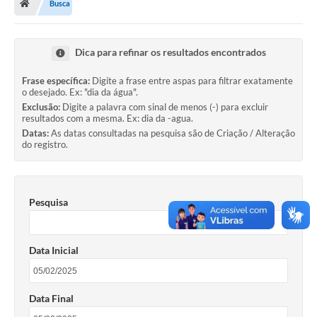
Busca
Ouvidoria
Legislação
Dica para refinar os resultados encontrados
LGPD
Frase específica:
Digite a frase entre aspas para filtrar exatamente
o desejado. Ex: "dia da água".
Carta de Serviços
Exclusão:
Digite a palavra com sinal de menos (-) para excluir
resultados com a mesma. Ex: dia da -agua.
Serviços Online
Datas:
As datas consultadas na pesquisa são de Criação / Alteração
do registro.
Telefones Úteis
Contato
Pesquisa
Data Inicial
Data Final