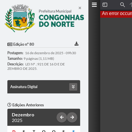
Toggle
Find
Sidebar
An error occur
Edição nº 80
Postagem:
16 de dezembro de 2025 - 09h30
Tamanho:
9 páginas (1,11 MB)
Descrição:
LEI Nº .:921 DE 16 D E DE
ZEMBRO DE 2025.
Assinatura Digital
Edições Anteriores
Dezembro
2025
D
S
T
Q
Q
S
S