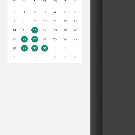
30
1
2
3
4
5
6
7
8
9
10
11
12
13
14
15
16
17
18
19
20
21
22
23
24
25
26
27
28
29
30
31
1
2
3
4
5
6
7
8
9
10