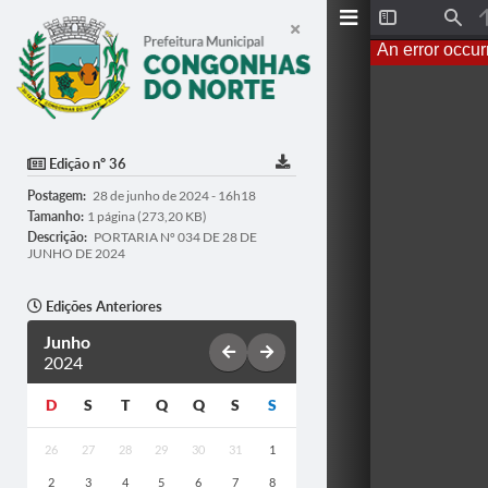
Toggle
Find
Sidebar
An error occur
Edição nº 36
Postagem:
28 de junho de 2024 - 16h18
Tamanho:
1 página (273,20 KB)
Descrição:
PORTARIA Nº 034 DE 28 DE
JUNHO DE 2024
Edições Anteriores
Junho
2024
D
S
T
Q
Q
S
S
26
27
28
29
30
31
1
2
3
4
5
6
7
8