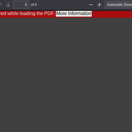
of 0
Previous
Next
Zoom
Zoom
Out
In
red while loading the PDF.
More Information