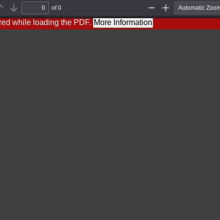
of 0
Previous
Next
Zoom
Zoom
Out
In
red while loading the PDF.
More Information