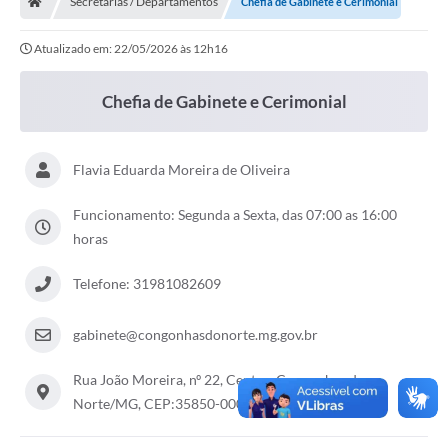
Secretarias / Departamentos
Chefia de Gabinete e Cerimonial
Ouvidoria
Atualizado em: 22/05/2026 às 12h16
Legislação
LGPD
Chefia de Gabinete e Cerimonial
Carta de Serviços
Flavia Eduarda Moreira de Oliveira
Serviços Online
Telefones Úteis
Funcionamento: Segunda a Sexta, das 07:00 as 16:00
horas
Contato
Telefone: 31981082609
gabinete@congonhasdonorte.mg.gov.br
Rua João Moreira, nº 22, Centro, Congonhas do
Norte/MG, CEP:35850-000