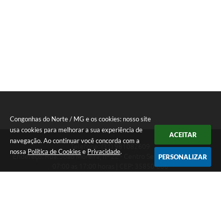
Congonhas do Norte / MG e os cookies: nosso site
usa cookies para melhorar a sua experiência de
ACEITAR
navegação. Ao continuar você concorda com a
Telefone: (31) 981082609
nossa
Política de Cookies
e
Privacidade
.
Endereço: Rua: João Moreira, nº 22 - Centro Segunda a Sexta das
PERSONALIZAR
07:00 as 17:00 horas | CEP: 35850-000
Segunda a Sexta das 07:00 as 17:00 horas
CNPJ: 18.303.180/0001-46
Congonhas do Norte / MG