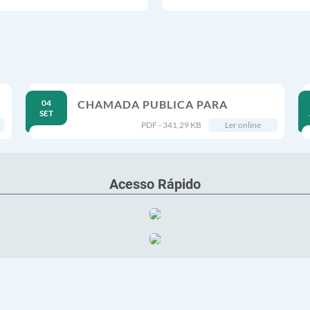
04
CHAMADA PUBLICA PARA
SET
SELEÇÃO DE ORGANIZAÇÃO DA
PDF - 341,29 KB
Ler online
SOCIEDADE CIVIL CUJA
PROPOSTA MELHOR ATENDA AO
INTERESSE PÚBLICO
CONSUBSTANCIADO...
Acesso Rápido