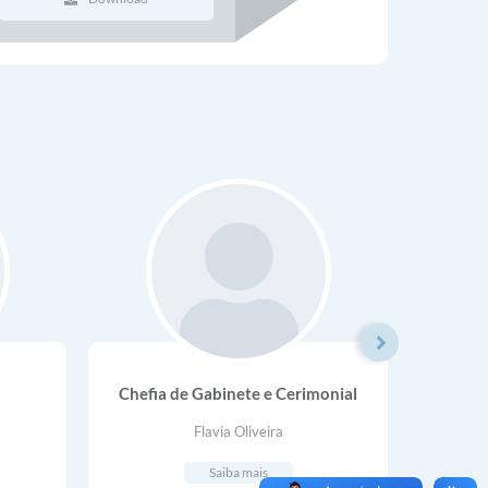
Chefia de Gabinete e Cerimonial
C
Acom
Social
Flavia Oliveira
Desen
Bás
Saiba mais
Prof