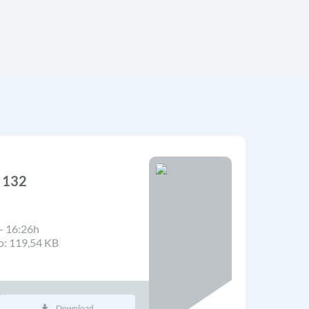
° 132
- 16:26h
o: 119,54 KB
Download