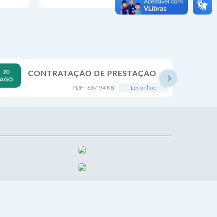
20
CONTRATAÇÃO DE PRESTAÇÃO
12
AGO
AGO
DE SERVIÇO DE SEGURO
PDF - 637,94 KB
Ler online
AUTOMOTIVO, NA MODALIDADE
COMPREENSIVA, PARA A FROTA
DE 35 (TRINTA E CINCO)...