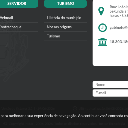
SERVIDOR
TURISMO
Rua: João M
Segunda a 
horas - C
Webmail
História do município
Contracheque
Nossas origens
gabinete@
Turismo
18.303.18
Versão do Sistema:
3.5.3 - 19/06/2026
Ultima atualização:
06/08/2026 16
s para melhorar a sua experiência de navegação. Ao continuar você concorda c
Copyright Instar - 2006-2026. Todos os direitos reservados -
Instar Tecnologia