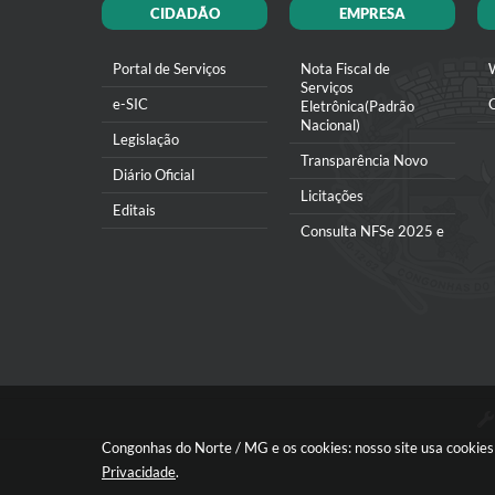
CIDADÃO
EMPRESA
Portal de Serviços
Nota Fiscal de
Serviços
e-SIC
Eletrônica(Padrão
Nacional)
Legislação
Transparência Novo
Diário Oficial
Licitações
Editais
Consulta NFSe 2025 e
Transparência
anteriores
Contato
Contratos
Diário Oficial
Transparência
Contato
Telefones Úteis
Congonhas do Norte / MG e os cookies: nosso site usa cookie
Links Úteis
Privacidade
.