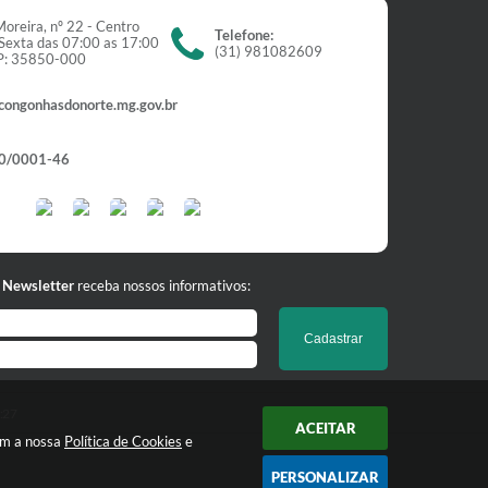
oreira, nº 22 - Centro
Telefone:
Sexta das 07:00 as 17:00
(31) 981082609
EP: 35850-000
congonhasdonorte.mg.gov.br
0/0001-46
Newsletter
receba nossos informativos:
Cadastrar
:27
ACEITAR
om a nossa
Política de Cookies
e
PERSONALIZAR