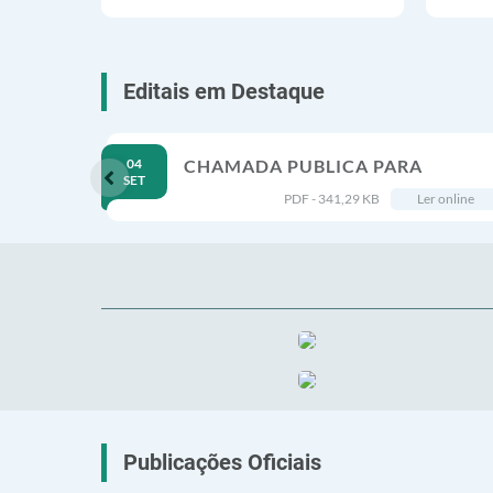
Editais em Destaque
Ver Mais
04
CHAMADA PUBLICA PARA
SET
SELEÇÃO DE ORGANIZAÇÃO DA
PDF - 341,29 KB
Ler online
SOCIEDADE CIVIL CUJA
PROPOSTA MELHOR ATENDA AO
INTERESSE PÚBLICO
CONSUBSTANCIADO...
Publicações Oficiais