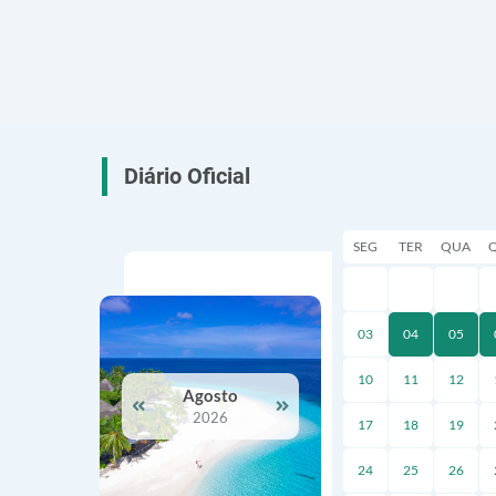
Diário Oficial
Ver Mais
SEG
TER
QUA
03
04
05
10
11
12
Agosto
2026
17
18
19
24
25
26