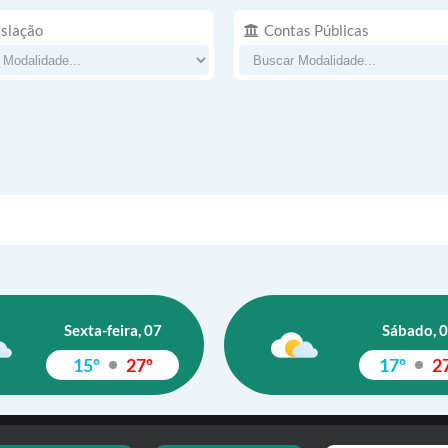
islação
Contas Públicas
Sexta-feira, 07
Sábado, 
15º
27º
17º
2