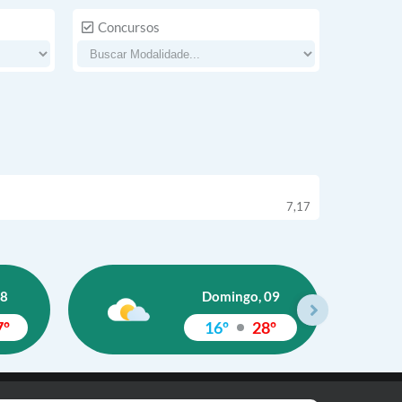
Concursos
7,17
08
Domingo, 09
7º
16º
28º