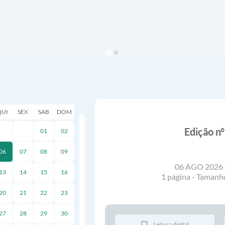
QUI
SEX
SAB
DOM
Edição n
01
02
06
07
08
09
06 AGO 2026 
13
14
15
16
1 página - Tamanh
20
21
22
23
27
28
29
30
Leitura digital