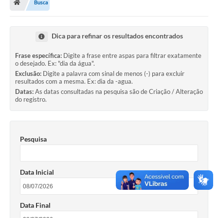
Busca
Ouvidoria
Legislação
Dica para refinar os resultados encontrados
LGPD
Frase específica:
Digite a frase entre aspas para filtrar exatamente
o desejado. Ex: "dia da água".
Carta de Serviços
Exclusão:
Digite a palavra com sinal de menos (-) para excluir
resultados com a mesma. Ex: dia da -agua.
Serviços Online
Datas:
As datas consultadas na pesquisa são de Criação / Alteração
do registro.
Telefones Úteis
Contato
Pesquisa
Data Inicial
Data Final