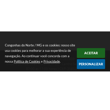
Congonhas do Norte / MG e os cookies: nosso site
usa cookies para melhorar a sua experiência de
ACEITAR
navegação. Ao continuar você concorda com a
Telefone: (31) 981082609
nossa
Política de Cookies
e
Privacidade
.
Endereço: Rua: João Moreira, nº 22 - Centro Segunda a Sexta das
PERSONALIZAR
07:00 as 17:00 horas | CEP: 35850-000
Segunda a Sexta das 07:00 as 17:00 horas
CNPJ: 18.303.180/0001-46
Congonhas do Norte / MG
Versão do Sistema:
3.5.3 - 19/06/2026
Portal atualizado em:
07/08/2026 16:29