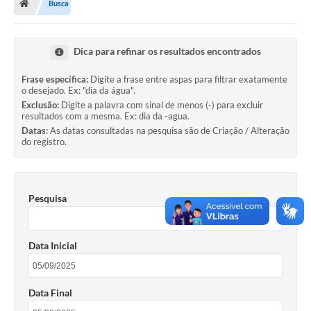
Busca
Ouvidoria
Legislação
Dica para refinar os resultados encontrados
LGPD
Frase específica:
Digite a frase entre aspas para filtrar exatamente
o desejado. Ex: "dia da água".
Carta de Serviços
Exclusão:
Digite a palavra com sinal de menos (-) para excluir
resultados com a mesma. Ex: dia da -agua.
Serviços Online
Datas:
As datas consultadas na pesquisa são de Criação / Alteração
do registro.
Telefones Úteis
Contato
Pesquisa
Data Inicial
Data Final