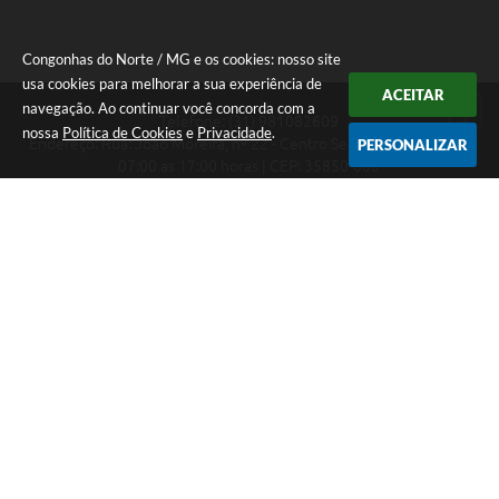
Congonhas do Norte / MG e os cookies: nosso site
usa cookies para melhorar a sua experiência de
ACEITAR
navegação. Ao continuar você concorda com a
Telefone: (31) 981082609
nossa
Política de Cookies
e
Privacidade
.
Endereço: Rua: João Moreira, nº 22 - Centro Segunda a Sexta das
PERSONALIZAR
07:00 as 17:00 horas | CEP: 35850-000
Segunda a Sexta das 07:00 as 17:00 horas
CNPJ: 18.303.180/0001-46
Congonhas do Norte / MG
Versão do Sistema:
3.5.3 - 19/06/2026
Portal atualizado em:
07/08/2026 16:29
Dados Abertos
Copyright Instar - 2006-2026. Todos os direitos reservados -
Instar Tecnologia