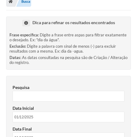
Busca
Ouvidoria
Legislação
Dica para refinar os resultados encontrados
LGPD
Frase específica:
Digite a frase entre aspas para filtrar exatamente
o desejado. Ex: "dia da água".
Carta de Serviços
Exclusão:
Digite a palavra com sinal de menos (-) para excluir
resultados com a mesma. Ex: dia da -agua.
Serviços Online
Datas:
As datas consultadas na pesquisa são de Criação / Alteração
do registro.
Telefones Úteis
Contato
Pesquisa
Data Inicial
Data Final